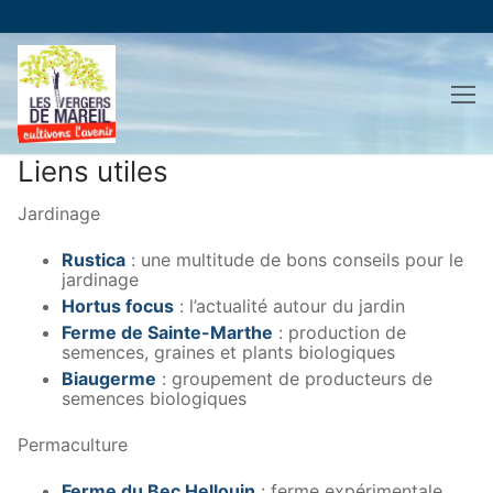
Aller
au
contenu
Liens utiles
Jardinage
Rustica
: une multitude de bons conseils pour le
jardinage
Hortus focus
: l’actualité autour du jardin
Ferme de Sainte-Marthe
: production de
semences, graines et plants biologiques
Biaugerme
: groupement de producteurs de
semences biologiques
Permaculture
Ferme du Bec Hellouin
: ferme expérimentale,