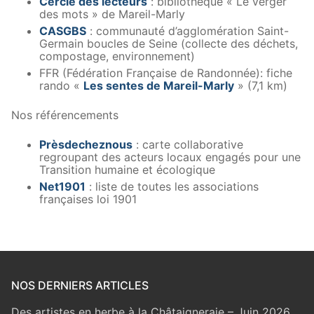
Cercle des lecteurs
: bibliothèque « Le verger
des mots » de Mareil-Marly
CASGBS
: communauté d’agglomération Saint-
Germain boucles de Seine (collecte des déchets,
compostage, environnement)
FFR (Fédération Française de Randonnée): fiche
rando «
Les sentes de Mareil-Marly
» (7,1 km)
Nos référencements
Prèsdecheznous
: carte collaborative
regroupant des acteurs locaux engagés pour une
Transition humaine et écologique
Net1901
: liste de toutes les associations
françaises loi 1901
NOS DERNIERS ARTICLES
Des artistes en herbe à la Châtaigneraie – Juin 2026